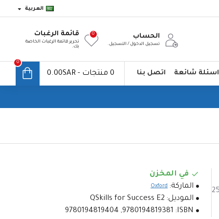
العربية
قائمة الرغبات
0
الحساب
تحرير قائمة الرغبات الخاصة
تسجيل الدخول / التسجيل.
بك.
0
اسئلة شائعة
اتصل بنا
0 منتجات - 0.00SAR
في المخزن
الماركة:
Oxford
الموديل:
QSkills for Success E2
9780194819381, 9780194819404
ISBN: