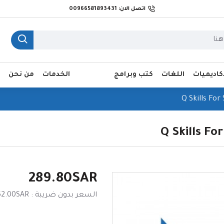
اتصل الان: 00966581893431
أكاديميات
اللغات
كتب وبرامج
الخدمات
من نحن
Q Skills For
Q Skills Fo
289.80SAR
السعر بدون ضريبة : 252.00SAR